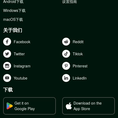
Android下载
设置指南
Windows下载
macOS下载
关于我们
Facebook
Reddit
Twitter
Tiktok
Instagram
Pinterest
Youtube
Linkedln
下载
Get it on
Download on the
Google Play
App Store