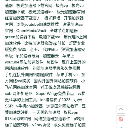
速器
极光加速器下载官网
极光vp
极光vp
加速器下载
极光加速器ios
极光加速器官网
红杏加速器下载官方
极光翻墙
开眼加速器
官网
浏览youtube加速器推荐
速锐加速ssr
官网
OpenMediaVault
全球节点加速器
green加速器下载
电脑下载ssr
用代理ip上网
加速软件
比特加速器修改vip时长
灯蓝专业
版免费 安卓
老王v
代理http
狸猫加速器安
卓版
ip加速器破解
加速器去
苹果上
youtube网站加速软件
fq软件
现在上国外的
网站加速软件
外网加速器手机永久免费版
手机连接外国网络加速软件
苹果手机 vp
东
方网络ssr购买
国内开国外网站加速软件
小
飞机网络加速官网
老王微皮恩最新破解版
sub 网络加速器
SuperWingy免费节点
云梯
更科学的上网工具
ios搭设梯子2023
小米
SSR
v手机pn加速器
浏览国外网站教程
豆
荚加速器注册
一天买的加速器
旋风vpn
618ip代理官网
网络加速器加速软件
p站搭
梯子加速软件
v2ray协议
永久免费梯子加速