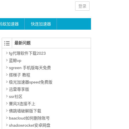
登录
蚂蚁加速器
快连加速器
最新问题
fg代理软件下载2023
蓝鲸vp
sgreen 手机版每天免费
搭梯子 教程
极光加速器speed免费版
迅雷尊享版
ssr社区
賽风3连接不上
佛跳墙破解版下载
baacloud如何删除账号
shadowrocket安卓网盘