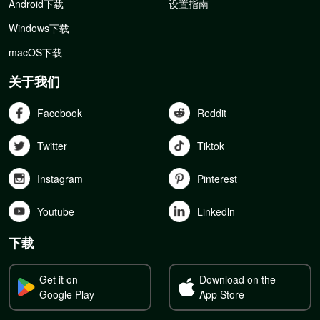
Android下载
设置指南
Windows下载
macOS下载
关于我们
Facebook
Reddit
Twitter
Tiktok
Instagram
Pinterest
Youtube
Linkedln
下载
Get it on
Download on the
Google Play
App Store