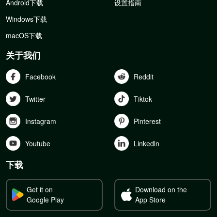
Android下载
设置指南
Windows下载
macOS下载
关于我们
Facebook
Reddit
Twitter
Tiktok
Instagram
Pinterest
Youtube
Linkedln
下载
Get it on
Download on the
Google Play
App Store