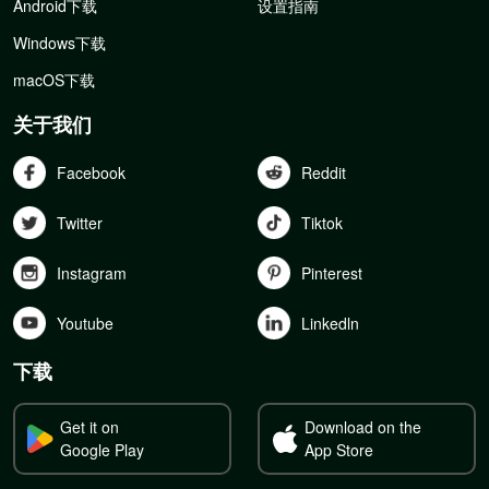
Android下载
设置指南
Windows下载
macOS下载
关于我们
Facebook
Reddit
Twitter
Tiktok
Instagram
Pinterest
Youtube
Linkedln
下载
Get it on
Download on the
Google Play
App Store