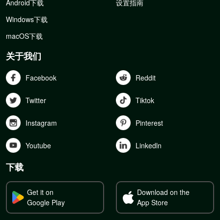
Android下载
设置指南
Windows下载
macOS下载
关于我们
Facebook
Reddit
Twitter
Tiktok
Instagram
Pinterest
Youtube
Linkedln
下载
Get it on
Download on the
Google Play
App Store