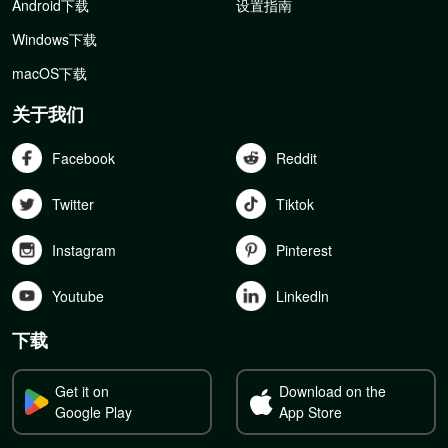
Android下载
设置指南
Windows下载
macOS下载
关于我们
Facebook
Reddit
Twitter
Tiktok
Instagram
Pinterest
Youtube
Linkedln
下载
Get it on
Download on the
Google Play
App Store