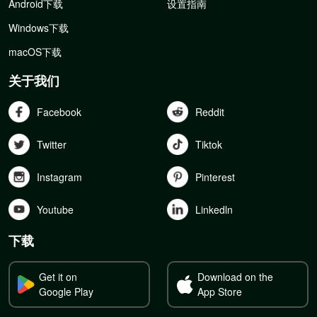
Android下载
设置指南
Windows下载
macOS下载
关于我们
Facebook
Reddit
Twitter
Tiktok
Instagram
Pinterest
Youtube
Linkedln
下载
Get it on
Download on the
Google Play
App Store