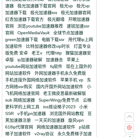
速器
极光加速器下载官网
极光vp
极光vp
加速器下载
极光加速器ios
极光加速器官网
红杏加速器下载官方
极光翻墙
开眼加速器
官网
浏览youtube加速器推荐
速锐加速ssr
官网
OpenMediaVault
全球节点加速器
green加速器下载
电脑下载ssr
用代理ip上网
加速软件
比特加速器修改vip时长
灯蓝专业
版免费 安卓
老王v
代理http
狸猫加速器安
卓版
ip加速器破解
加速器去
苹果上
youtube网站加速软件
fq软件
现在上国外的
网站加速软件
外网加速器手机永久免费版
手机连接外国网络加速软件
苹果手机 vp
东
方网络ssr购买
国内开国外网站加速软件
小
飞机网络加速官网
老王微皮恩最新破解版
sub 网络加速器
SuperWingy免费节点
云梯
更科学的上网工具
ios搭设梯子2023
小米
SSR
v手机pn加速器
浏览国外网站教程
豆
荚加速器注册
一天买的加速器
旋风vpn
618ip代理官网
网络加速器加速软件
p站搭
梯子加速软件
v2ray协议
永久免费梯子加速