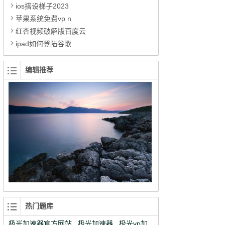
ios搭设梯子2023
苹果系统免费vp n
红杏视频破解版百度云
ipad如何登陆谷歌
编辑推荐
热门题库
极光加速器官方网站
极光加速器
极光vp加