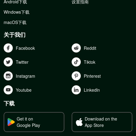
Android下载
设置指南
Windows下载
macOS下载
关于我们
Facebook
Reddit
Twitter
Tiktok
Instagram
Pinterest
Youtube
Linkedln
下载
Get it on
Download on the
Google Play
App Store