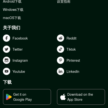
Android下载
设置指南
Windows下载
macOS下载
关于我们
Facebook
Reddit
Twitter
Tiktok
Instagram
Pinterest
Youtube
Linkedln
下载
Get it on
Download on the
Google Play
App Store