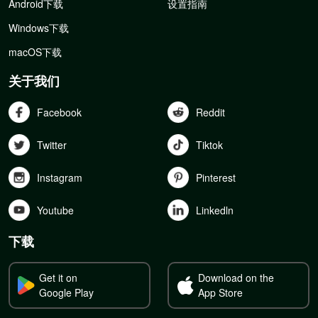
Android下载
设置指南
Windows下载
macOS下载
关于我们
Facebook
Reddit
Twitter
Tiktok
Instagram
Pinterest
Youtube
Linkedln
下载
Get it on
Download on the
Google Play
App Store