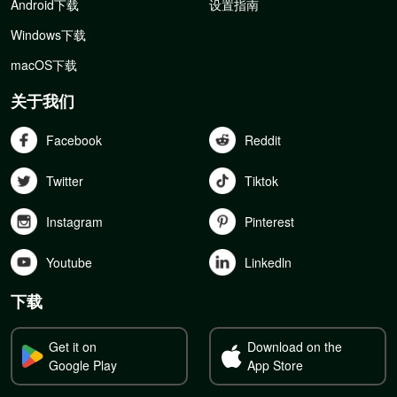
Android下载
设置指南
Windows下载
macOS下载
关于我们
Facebook
Reddit
Twitter
Tiktok
Instagram
Pinterest
Youtube
Linkedln
下载
Get it on
Download on the
Google Play
App Store