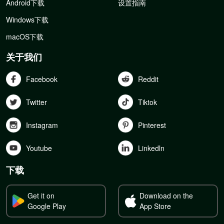
Android下载
设置指南
Windows下载
macOS下载
关于我们
Facebook
Reddit
Twitter
Tiktok
Instagram
Pinterest
Youtube
Linkedln
下载
Get it on
Download on the
Google Play
App Store