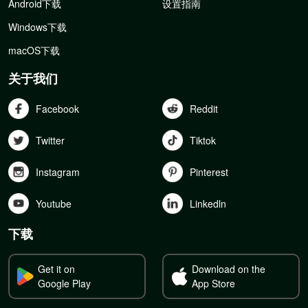
Android下载
设置指南
Windows下载
macOS下载
关于我们
Facebook
Reddit
Twitter
Tiktok
Instagram
Pinterest
Youtube
Linkedln
下载
Get it on
Download on the
Google Play
App Store