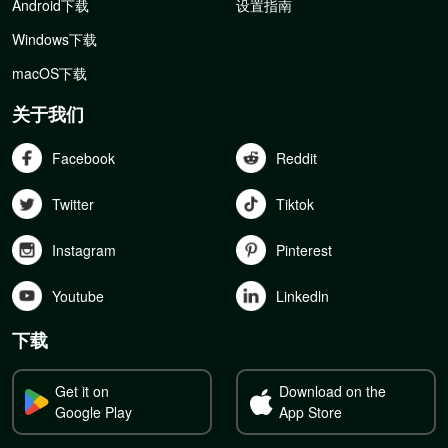
Android下载
设置指南
Windows下载
macOS下载
关于我们
Facebook
Reddit
Twitter
Tiktok
Instagram
Pinterest
Youtube
Linkedln
下载
Get it on
Download on the
Google Play
App Store