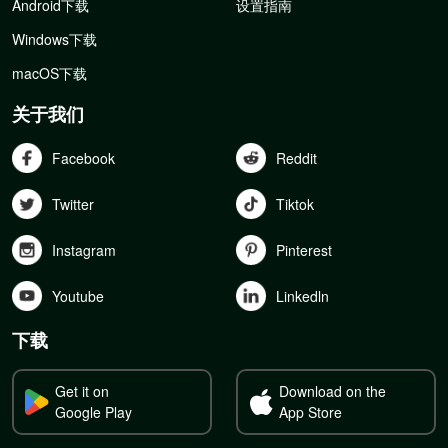
Android下载
设置指南
Windows下载
macOS下载
关于我们
Facebook
Reddit
Twitter
Tiktok
Instagram
Pinterest
Youtube
Linkedln
下载
Get it on
Download on the
Google Play
App Store