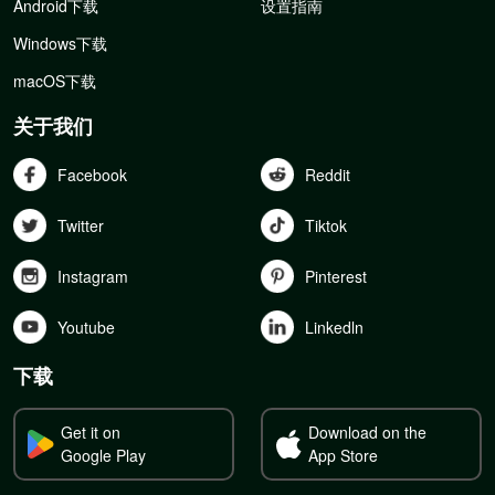
Android下载
设置指南
Windows下载
macOS下载
关于我们
Facebook
Reddit
Twitter
Tiktok
Instagram
Pinterest
Youtube
Linkedln
下载
Get it on
Download on the
Google Play
App Store