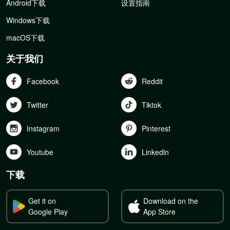
Android下载
设置指南
Windows下载
macOS下载
关于我们
Facebook
Reddit
Twitter
Tiktok
Instagram
Pinterest
Youtube
Linkedln
下载
Get it on
Download on the
Google Play
App Store