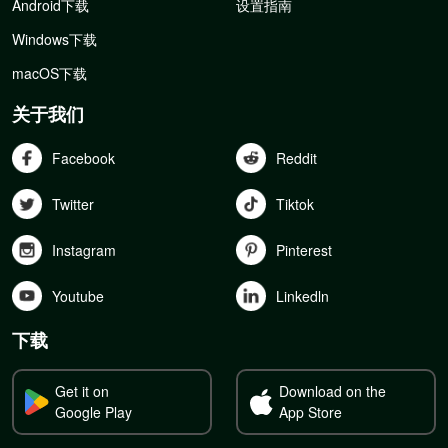
Android下载
设置指南
Windows下载
macOS下载
关于我们
Facebook
Reddit
Twitter
Tiktok
Instagram
Pinterest
Youtube
Linkedln
下载
Get it on
Download on the
Google Play
App Store