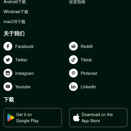
Android下载
设置指南
Windows下载
macOS下载
关于我们
Facebook
Reddit
Twitter
Tiktok
Instagram
Pinterest
Youtube
Linkedln
下载
Get it on
Download on the
Google Play
App Store