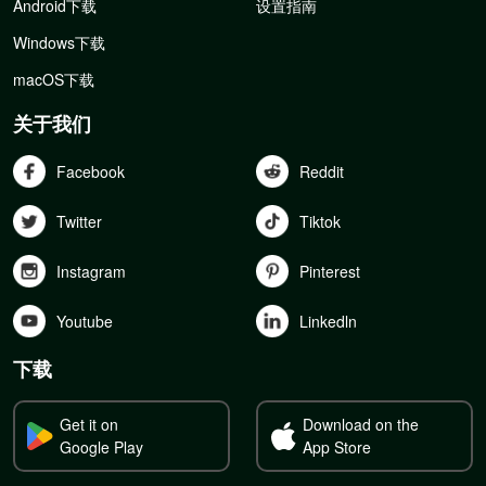
Android下载
设置指南
Windows下载
macOS下载
关于我们
Facebook
Reddit
Twitter
Tiktok
Instagram
Pinterest
Youtube
Linkedln
下载
Get it on
Download on the
Google Play
App Store