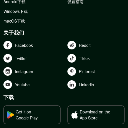
Android下载
设置指南
Windows下载
macOS下载
关于我们
Facebook
Reddit
Twitter
Tiktok
Instagram
Pinterest
Youtube
Linkedln
下载
Get it on
Download on the
Google Play
App Store