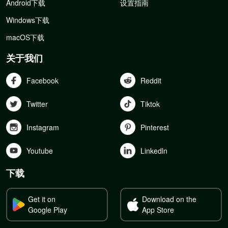
Android下载
设置指南
Windows下载
macOS下载
关于我们
Facebook
Reddit
Twitter
Tiktok
Instagram
Pinterest
Youtube
Linkedln
下载
Get it on
Download on the
Google Play
App Store