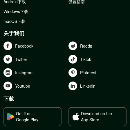
Android下载
设置指南
Windows下载
macOS下载
关于我们
Facebook
Reddit
Twitter
Tiktok
Instagram
Pinterest
Youtube
Linkedln
下载
Get it on
Download on the
Google Play
App Store