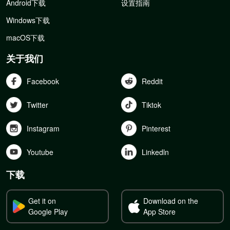
Android下载
设置指南
Windows下载
macOS下载
关于我们
Facebook
Reddit
Twitter
Tiktok
Instagram
Pinterest
Youtube
Linkedln
下载
Get it on
Download on the
Google Play
App Store