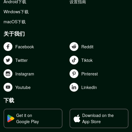
Android下载
设置指南
Windows下载
macOS下载
关于我们
Facebook
Reddit
Twitter
Tiktok
Instagram
Pinterest
Youtube
Linkedln
下载
Get it on
Download on the
Google Play
App Store