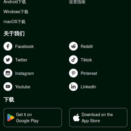
Android下载
设置指南
Windows下载
macOS下载
关于我们
Facebook
Reddit
Twitter
Tiktok
Instagram
Pinterest
Youtube
Linkedln
下载
Get it on
Download on the
Google Play
App Store