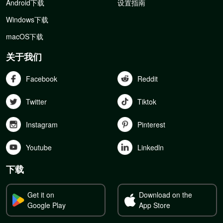
Android下载
设置指南
Windows下载
macOS下载
关于我们
Facebook
Reddit
Twitter
Tiktok
Instagram
Pinterest
Youtube
Linkedln
下载
Get it on
Download on the
Google Play
App Store