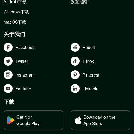
Android下载
设置指南
Windows下载
macOS下载
关于我们
Facebook
Reddit
Twitter
Tiktok
Instagram
Pinterest
Youtube
Linkedln
下载
Get it on
Download on the
Google Play
App Store