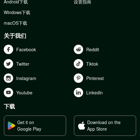
Android下载
设置指南
Windows下载
macOS下载
关于我们
Facebook
Reddit
Twitter
Tiktok
Instagram
Pinterest
Youtube
Linkedln
下载
Get it on
Download on the
Google Play
App Store