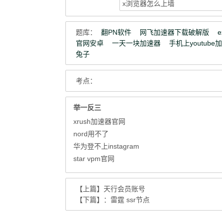
题库：
翻PN软件
网飞加速器下载破解版
官网安卓
一天一块加速器
手机上youtube
兔子
考点：
举一反三
xrush加速器官网
nord用不了
华为登不上instagram
star vpm官网
【上篇】
天行会员账号
【下篇】：
雷霆 ssr节点