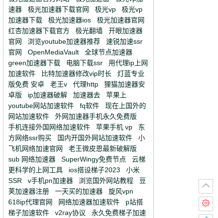
速器
极光加速器下载官网
极光vp
极光vp
加速器下载
极光加速器ios
极光加速器官网
红杏加速器下载官方
极光翻墙
开眼加速器
官网
浏览youtube加速器推荐
速锐加速ssr
官网
OpenMediaVault
全球节点加速器
green加速器下载
电脑下载ssr
用代理ip上网
加速软件
比特加速器修改vip时长
灯蓝专业
版免费 安卓
老王v
代理http
狸猫加速器安
卓版
ip加速器破解
加速器去
苹果上
youtube网站加速软件
fq软件
现在上国外的
网站加速软件
外网加速器手机永久免费版
手机连接外国网络加速软件
苹果手机 vp
东
方网络ssr购买
国内开国外网站加速软件
小
飞机网络加速官网
老王微皮恩最新破解版
sub 网络加速器
SuperWingy免费节点
云梯
更科学的上网工具
ios搭设梯子2023
小米
SSR
v手机pn加速器
浏览国外网站教程
豆
荚加速器注册
一天买的加速器
旋风vpn
618ip代理官网
网络加速器加速软件
p站搭
梯子加速软件
v2ray协议
永久免费梯子加速