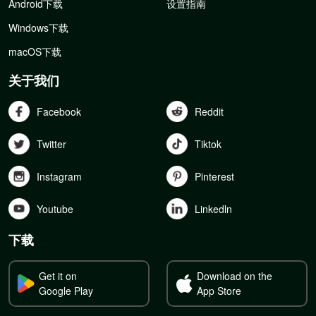
Android下载
设置指南
Windows下载
macOS下载
关于我们
Facebook
Reddit
Twitter
Tiktok
Instagram
Pinterest
Youtube
Linkedln
下载
Get it on
Download on the
Google Play
App Store