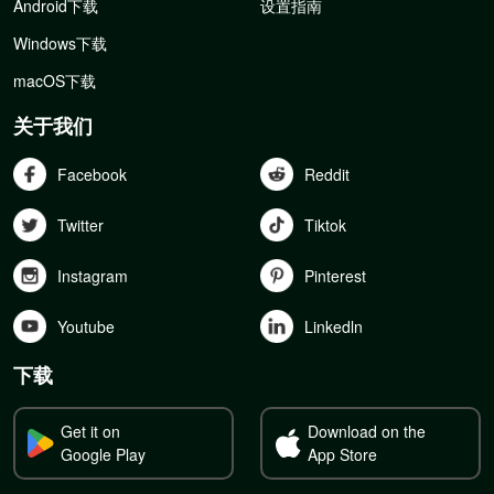
Android下载
设置指南
Windows下载
macOS下载
关于我们
Facebook
Reddit
Twitter
Tiktok
Instagram
Pinterest
Youtube
Linkedln
下载
Get it on
Download on the
Google Play
App Store