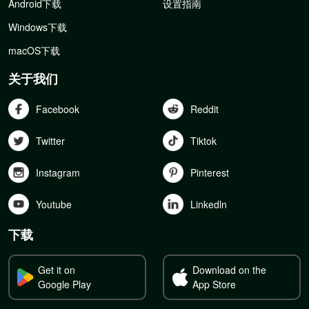
Android下载
设置指南
Windows下载
macOS下载
关于我们
Facebook
Reddit
Twitter
Tiktok
Instagram
Pinterest
Youtube
Linkedln
下载
Get it on
Download on the
Google Play
App Store