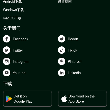
Android下载
设置指南
Windows下载
macOS下载
关于我们
Facebook
Reddit
Twitter
Tiktok
Instagram
Pinterest
Youtube
Linkedln
下载
Get it on
Download on the
Google Play
App Store