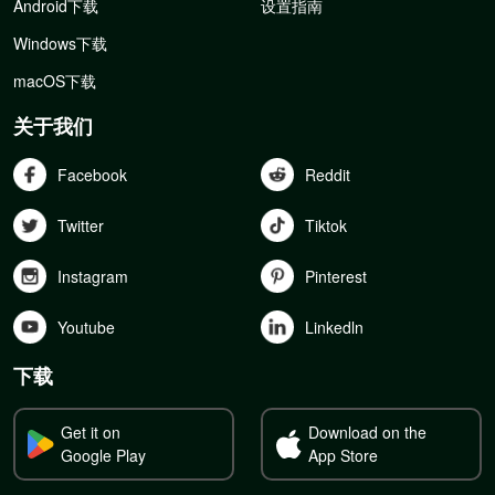
Android下载
设置指南
Windows下载
macOS下载
关于我们
Facebook
Reddit
Twitter
Tiktok
Instagram
Pinterest
Youtube
Linkedln
下载
Get it on
Download on the
Google Play
App Store