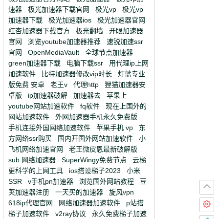
速器
极光加速器下载官网
极光vp
极光vp
加速器下载
极光加速器ios
极光加速器官网
红杏加速器下载官方
极光翻墙
开眼加速器
官网
浏览youtube加速器推荐
速锐加速ssr
官网
OpenMediaVault
全球节点加速器
green加速器下载
电脑下载ssr
用代理ip上网
加速软件
比特加速器修改vip时长
灯蓝专业
版免费 安卓
老王v
代理http
狸猫加速器安
卓版
ip加速器破解
加速器去
苹果上
youtube网站加速软件
fq软件
现在上国外的
网站加速软件
外网加速器手机永久免费版
手机连接外国网络加速软件
苹果手机 vp
东
方网络ssr购买
国内开国外网站加速软件
小
飞机网络加速官网
老王微皮恩最新破解版
sub 网络加速器
SuperWingy免费节点
云梯
更科学的上网工具
ios搭设梯子2023
小米
SSR
v手机pn加速器
浏览国外网站教程
豆
荚加速器注册
一天买的加速器
旋风vpn
618ip代理官网
网络加速器加速软件
p站搭
梯子加速软件
v2ray协议
永久免费梯子加速