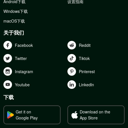
Android下载
设置指南
Windows下载
macOS下载
关于我们
Facebook
Reddit
Twitter
Tiktok
Instagram
Pinterest
Youtube
Linkedln
下载
Get it on
Download on the
Google Play
App Store