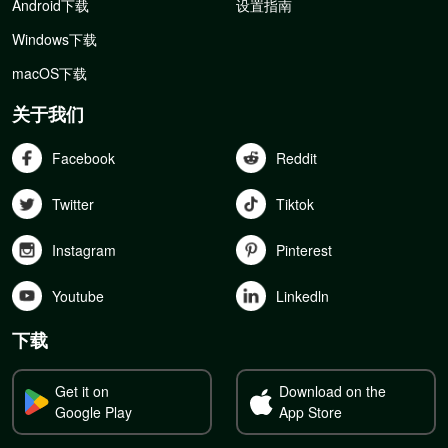
Android下载
设置指南
Windows下载
macOS下载
关于我们
Facebook
Reddit
Twitter
Tiktok
Instagram
Pinterest
Youtube
Linkedln
下载
Get it on
Download on the
Google Play
App Store