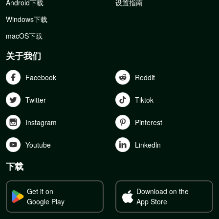
Android下载
设置指南
Windows下载
macOS下载
关于我们
Facebook
Reddit
Twitter
Tiktok
Instagram
Pinterest
Youtube
Linkedln
下载
Get it on
Download on the
Google Play
App Store