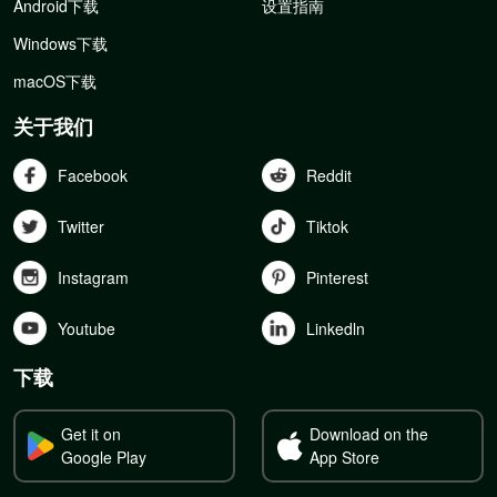
Android下载
设置指南
Windows下载
macOS下载
关于我们
Facebook
Reddit
Twitter
Tiktok
Instagram
Pinterest
Youtube
Linkedln
下载
Get it on
Download on the
Google Play
App Store