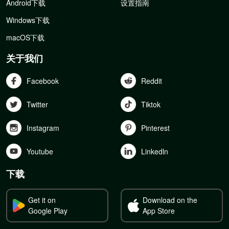
Android下载
设置指南
Windows下载
macOS下载
关于我们
Facebook
Reddit
Twitter
Tiktok
Instagram
Pinterest
Youtube
Linkedln
下载
Get it on
Download on the
Google Play
App Store