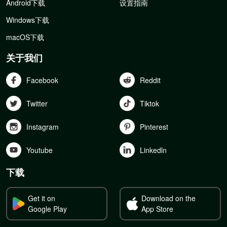
Android下载
设置指南
Windows下载
macOS下载
关于我们
Facebook
Reddit
Twitter
Tiktok
Instagram
Pinterest
Youtube
Linkedln
下载
Get it on
Download on the
Google Play
App Store