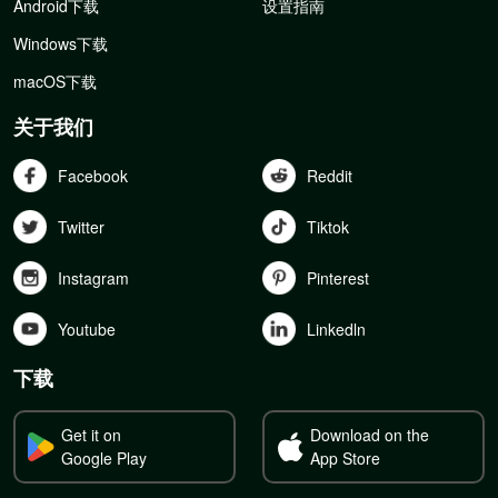
Android下载
设置指南
Windows下载
macOS下载
关于我们
Facebook
Reddit
Twitter
Tiktok
Instagram
Pinterest
Youtube
Linkedln
下载
Get it on
Download on the
Google Play
App Store