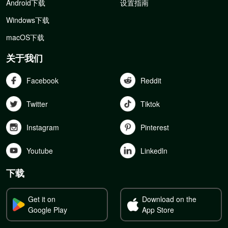
Android下载
设置指南
Windows下载
macOS下载
关于我们
Facebook
Reddit
Twitter
Tiktok
Instagram
Pinterest
Youtube
Linkedln
下载
Get it on
Download on the
Google Play
App Store