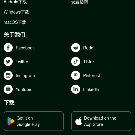
Android下载
设置指南
Windows下载
macOS下载
关于我们
Facebook
Reddit
Twitter
Tiktok
Instagram
Pinterest
Youtube
Linkedln
下载
Get it on
Download on the
Google Play
App Store