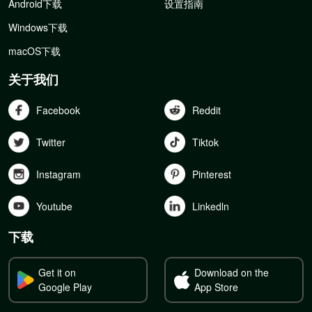
Android下载
设置指南
Windows下载
macOS下载
关于我们
Facebook
Reddit
Twitter
Tiktok
Instagram
Pinterest
Youtube
Linkedln
下载
Get it on
Download on the
Google Play
App Store