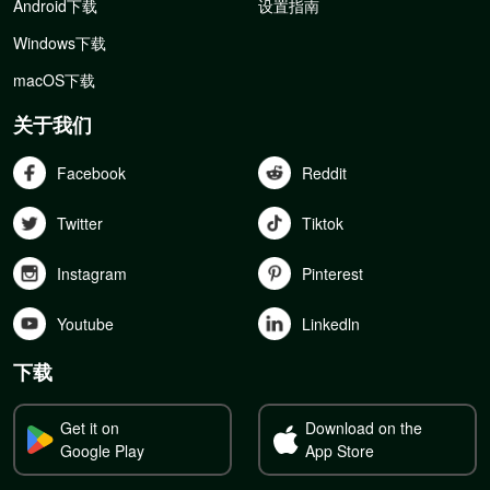
Android下载
设置指南
Windows下载
macOS下载
关于我们
Facebook
Reddit
Twitter
Tiktok
Instagram
Pinterest
Youtube
Linkedln
下载
Get it on
Download on the
Google Play
App Store